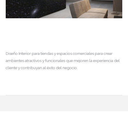
Diseño Gran Vía
adadesigncol
Diseño Interior para tiendas y espacios comerciales para crear
ambientes atractivos y funcionales que mejoren la experiencia del
cliente y contribuyan al éxito del negocio.
Diseño
Read More »
Gran
Vía